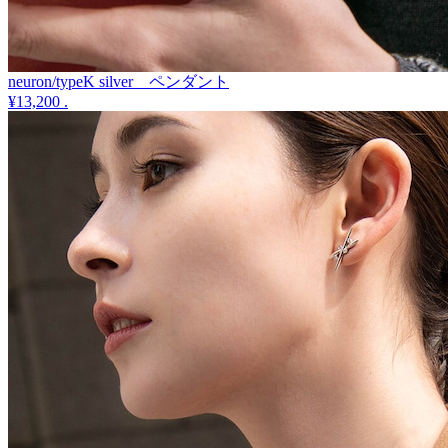
neuron/typeK silver ペンダント
¥13,200
.