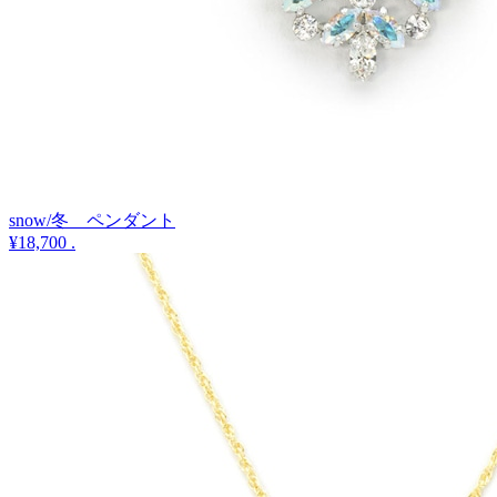
snow/冬 ペンダント
¥18,700
.