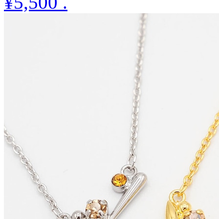
¥5,500
.