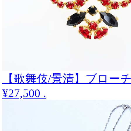
【歌舞伎/景清】ブロー
¥27,500
.