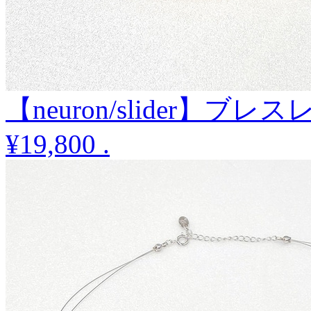
【neuron/slider】ブレ
¥19,800
.