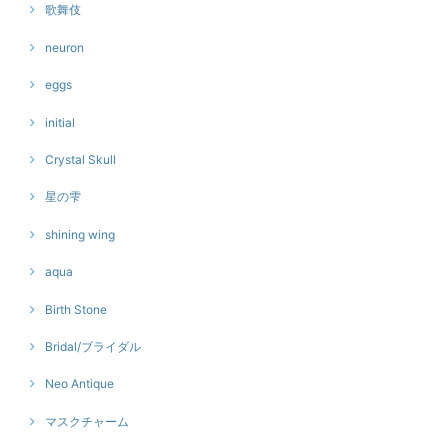
歌舞伎
neuron
eggs
initial
Crystal Skull
星の雫
shining wing
aqua
Birth Stone
Bridal/ブライダル
Neo Antique
マスクチャーム