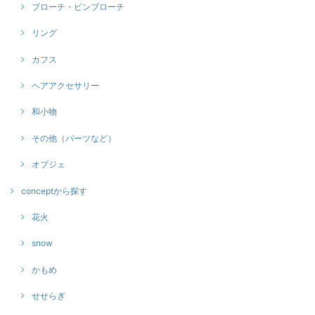
ブローチ・ピンブローチ
リング
カフス
ヘアアクセサリー
和小物
その他（パーツなど）
オブジェ
conceptから探す
花火
snow
かもめ
せせらぎ