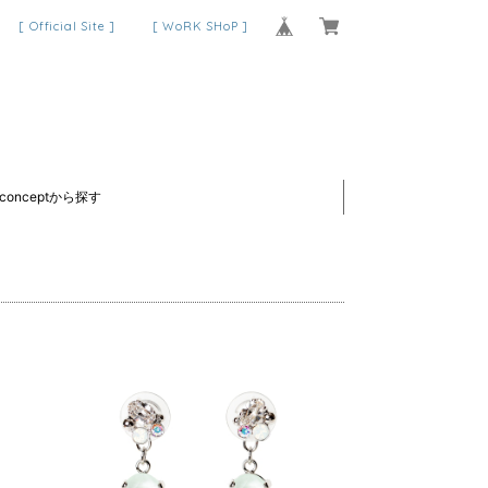
[ Official Site ]
[ WoRK SHoP ]
conceptから探す