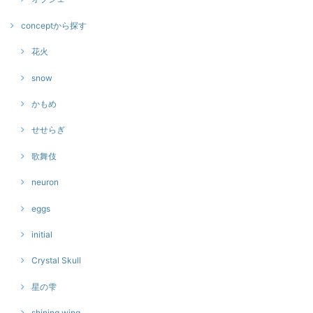
conceptから探す
花火
snow
かもめ
せせらぎ
歌舞伎
neuron
eggs
initial
Crystal Skull
星の雫
shining wing