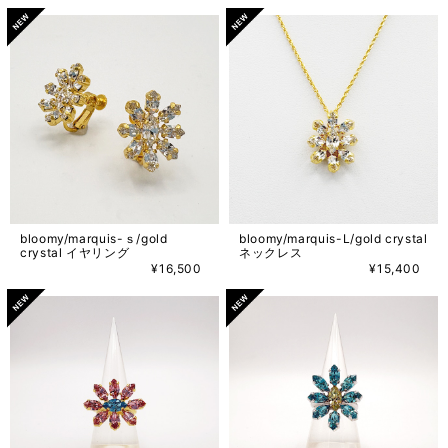
bloomy/marquis-ｓ/gold
bloomy/marquis-L/gold crystal
crystal イヤリング
ネックレス
¥16,500
¥15,400