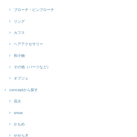
ブローチ・ピンブローチ
リング
カフス
ヘアアクセサリー
和小物
その他（パーツなど）
オブジェ
conceptから探す
花火
snow
かもめ
せせらぎ