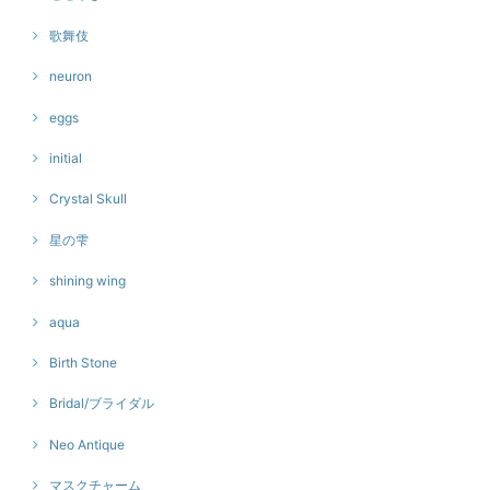
歌舞伎
neuron
eggs
initial
Crystal Skull
星の雫
shining wing
aqua
Birth Stone
Bridal/ブライダル
Neo Antique
マスクチャーム