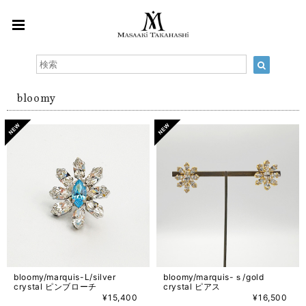
bloomy
bloomy/marquis-L/silver
bloomy/marquis-ｓ/gold
crystal ピンブローチ
crystal ピアス
¥15,400
¥16,500