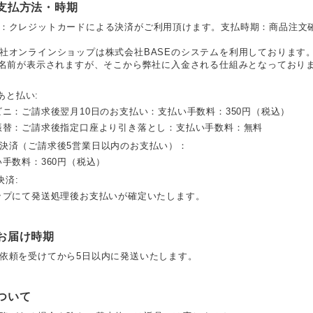
支払方法・時期
：クレジットカードによる決済がご利用頂けます。支払時期：商品注文
社オンラインショップは株式会社BASEのシステムを利用しております
の名前が表示されますが、そこから弊社に入金される仕組みとなっており
 あと払い:
ビニ：ご請求後翌月10日のお支払い：支払い手数料：350円（税込）
振替：ご請求後指定口座より引き落とし：支払い手数料：無料
決済（ご請求後5営業日以内のお支払い）：
い手数料：360円（税込）
決済:
ップにて発送処理後お支払いが確定いたします。
お届け時期
依頼を受けてから5日以内に発送いたします。
ついて