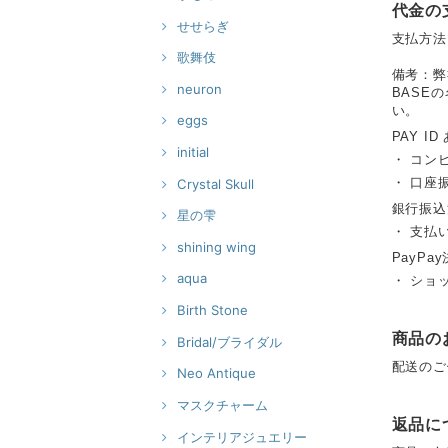
代金の
せせらぎ
支払方法
歌舞伎
備考：弊
neuron
BASE
い。
eggs
PAY ID
initial
・ コン
・ 口座
Crystal Skull
銀行振込
星の雫
・ 支払
shining wing
PayPay
aqua
・ ショ
Birth Stone
商品の
Bridal/ブライダル
配送のご
Neo Antique
マスクチャーム
返品に
インテリアジュエリー