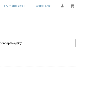
[ Official Site ]
[ WoRK SHoP ]
conceptから探す