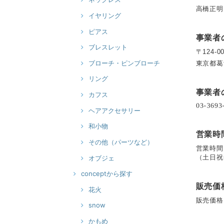
高橋正明
イヤリング
ピアス
事業者
ブレスレット
〒124-0
ブローチ・ピンブローチ
東京都葛飾
リング
事業者
カフス
ヘアアクセサリー
和小物
営業時
その他（パーツなど）
営業時間
（土日祝
オブジェ
conceptから探す
販売価
花火
販売価格
snow
かもめ