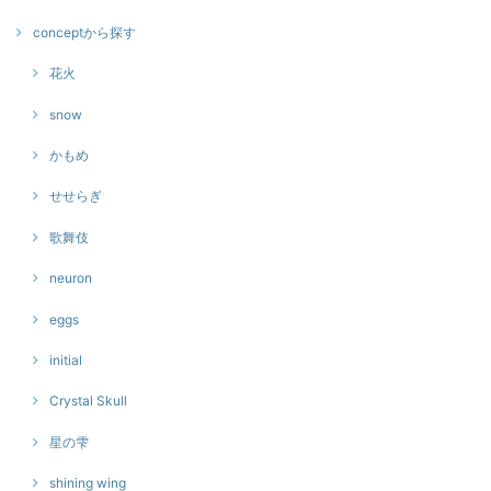
conceptから探す
花火
snow
かもめ
せせらぎ
歌舞伎
neuron
eggs
initial
Crystal Skull
星の雫
shining wing