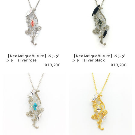
【NeoAntique/future】ペンダ
【NeoAntique/future】ペンダ
ント silver rose
ント silver black
¥13,200
¥13,200