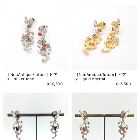
【NeoAntique/future】ピア
【NeoAntique/future】ピア
ス silver rose
ス gold crystal
¥16,500
¥16,500