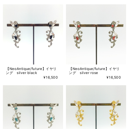
【NeoAntique/future】イヤリ
【NeoAntique/future】イヤリ
ング silver black
ング silver rose
¥16,500
¥16,500