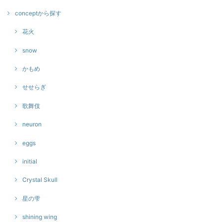
conceptから探す
花火
snow
かもめ
せせらぎ
歌舞伎
neuron
eggs
initial
Crystal Skull
星の雫
shining wing