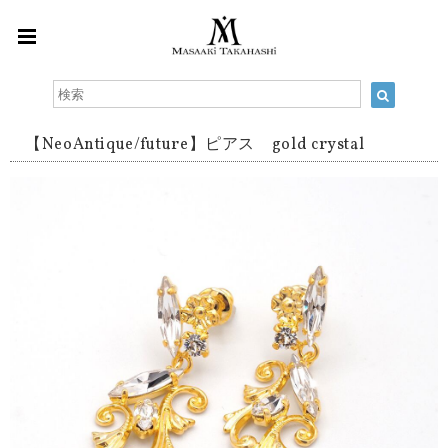
【NeoAntique/future】ピアス gold crystal