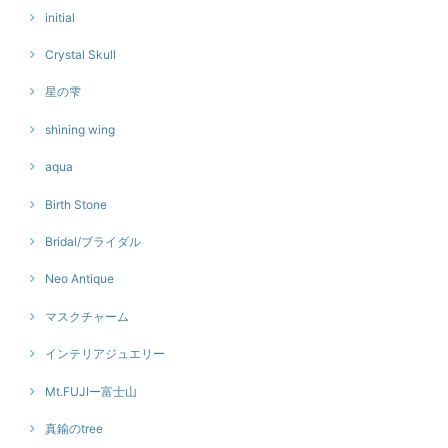
initial
Crystal Skull
星の雫
shining wing
aqua
Birth Stone
Bridal/ブライダル
Neo Antique
マスクチャーム
インテリアジュエリー
Mt.FUJIー富士山
真鍮のtree