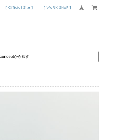
[ Official Site ]
[ WoRK SHoP ]
conceptから探す