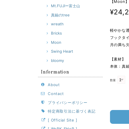
【Moon】
Mt.FUJIー富士山
¥24,
真鍮のtree
wreath
軽やかな透
Bricks
フックタ
Moon
月の満ち
Swing Heart
【素材】
bloomy
本体：真
Information
数量
About
Contact
プライバシーポリシー
特定商取引法に基づく表記
[ Official Site ]
[ WoRK SHoP ]