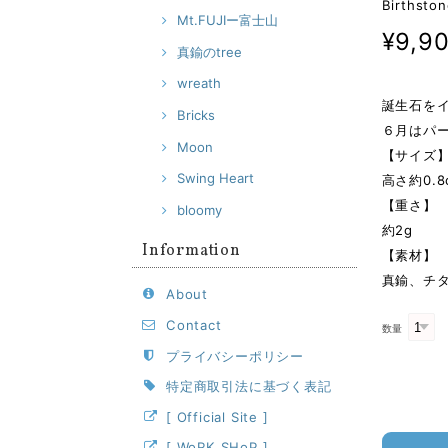
Births
Mt.FUJIー富士山
¥9,9
真鍮のtree
wreath
誕生石を
Bricks
６月はパ
Moon
【サイズ
Swing Heart
高さ約0.
【重さ】
bloomy
約2g
Information
【素材】
真鍮、チ
About
Contact
数量
プライバシーポリシー
特定商取引法に基づく表記
[ Official Site ]
[ WoRK SHoP ]