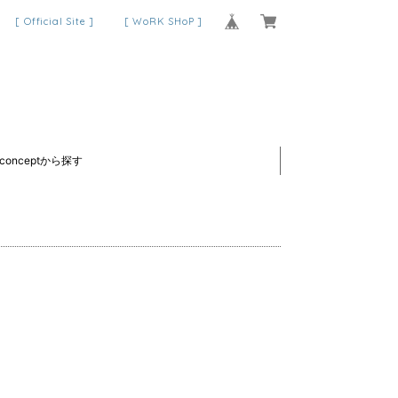
[ Official Site ]
[ WoRK SHoP ]
conceptから探す