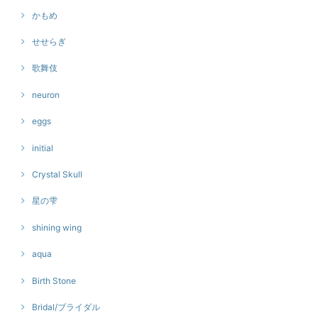
かもめ
せせらぎ
歌舞伎
neuron
eggs
initial
Crystal Skull
星の雫
shining wing
aqua
Birth Stone
Bridal/ブライダル