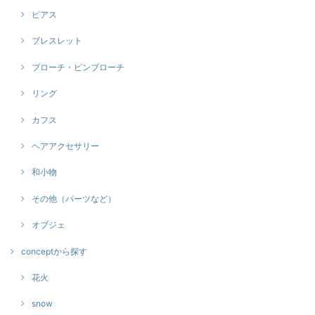
ピアス
ブレスレット
ブローチ・ピンブローチ
リング
カフス
ヘアアクセサリー
和小物
その他（パーツなど）
オブジェ
conceptから探す
花火
snow