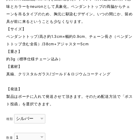
味とカラーをneuronとして具象化。ペンダントトップの両脇からチェ
ーンを吊るタイプのため、胸元に馴染むデザイン。いつの間にか、留め
具が前に来るということも少なくなります。
【サイズ】
ペンダントトップ/高さ約1.3cm×幅約0.9cm、チェーン長さ（ペンダン
トトップ含む全長）/38cm+アジャスター5cm
【重さ】
約3g（標準仕様チェーン込み）
【素材】
真鍮、クリスタルガラス/ゴールド＆ロジウムコーティング
【発送】
製品はポーチに入れて発送させて頂きます。そのため配送方法で「ポス
ト投函」を選択できます。
種類
数量