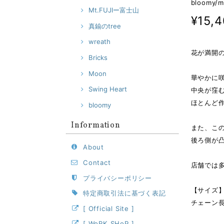
bloomy/m
Mt.FUJIー富士山
¥15,
真鍮のtree
wreath
花が満開の
Bricks
Moon
華やかに
Swing Heart
中央が窪
ほとんど
bloomy
Information
また、こ
後ろ側が
About
Contact
店舗では
プライバシーポリシー
【サイズ
特定商取引法に基づく表記
チェーン長
[ Official Site ]
[ WoRK SHoP ]