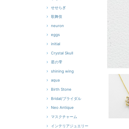
せせらぎ
歌舞伎
neuron
eggs
initial
Crystal Skull
星の雫
shining wing
aqua
Birth Stone
Bridal/ブライダル
Neo Antique
マスクチャーム
インテリアジュエリー