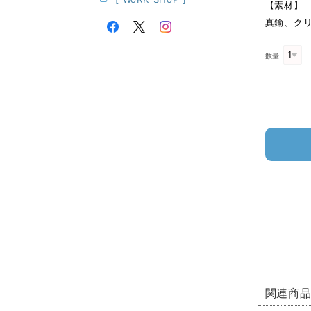
【素材】
真鍮、ク
数量
関連商