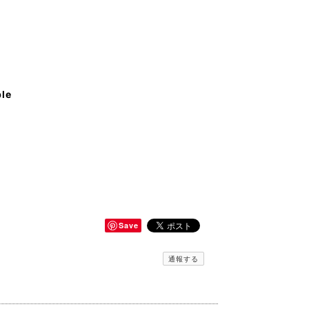
ble
Save
通報する