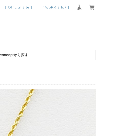
[ Official Site ]
[ WoRK SHoP ]
conceptから探す