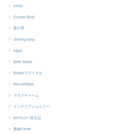
initial
Crystal Skull
星の雫
shining wing
aqua
Birth Stone
Bridal/ブライダル
Neo Antique
マスクチャーム
インテリアジュエリー
Mt.FUJIー富士山
真鍮のtree